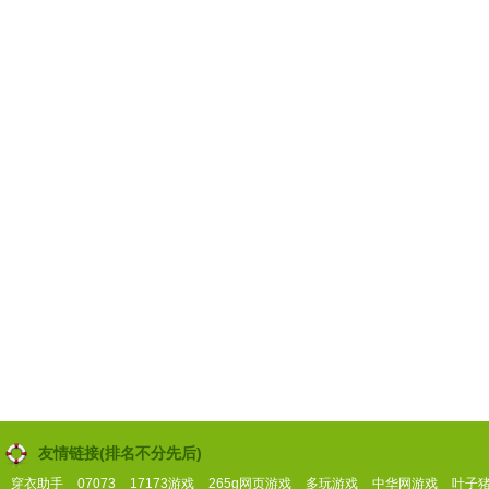
友情链接(排名不分先后)
穿衣助手
07073
17173游戏
265g网页游戏
多玩游戏
中华网游戏
叶子