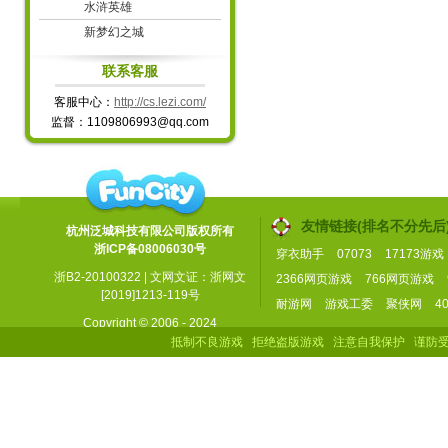
水浒英雄
新梦幻之城
联系客服
客服中心：
http://cs.lezi.com/
监督：1109806993@qq.com
友情链接(排名不分先后
杭州泛城科技有限公司版权所有
浙ICP备08006030号
穿衣助手
07073
17173游戏
浙B2-20100322 | 文网文证：浙网文
2366网页游戏
766网页游戏
[2019]1213-119号
耐游网
游戏工委
聚侠网
4
Copyright © 2006 - 2024
FunCity Inc. All Rights Reserved
抵制不良游戏
拒绝盗版游戏
注意自我保护
谨防