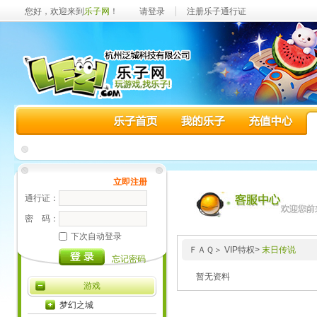
您好，欢迎来到
乐子网
！
请登录
注册乐子通行证
立即注册
通行证：
密 码：
下次自动登录
ＦＡＱ＞ VIP特权>
末日传说
忘记密码
暂无资料
游戏
梦幻之城